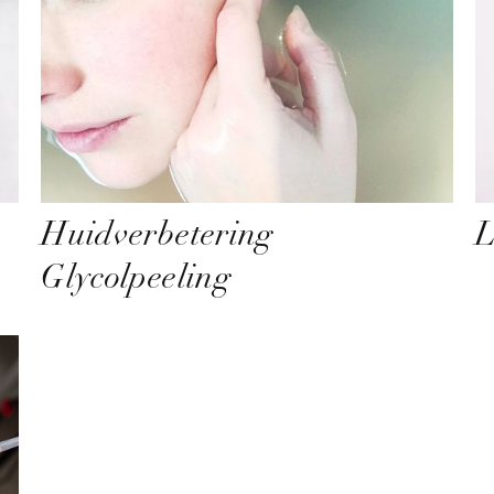
Huidverbetering
L
Glycolpeeling