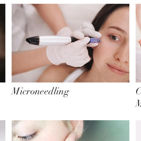
Microneedling
C
M